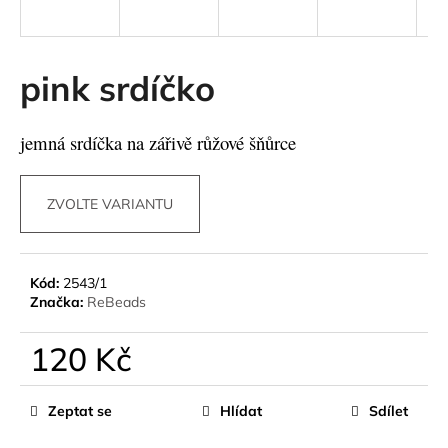
a
j
í
pink srdíčko
t
?
jemná srdíčka na zářivě růžové šňůrce
ZVOLTE VARIANTU
HLEDAT
Kód:
2543/1
Značka:
ReBeads
D
o
120 Kč
p
o
Měrná
cena:
r
Zeptat se
Hlídat
Sdílet
u