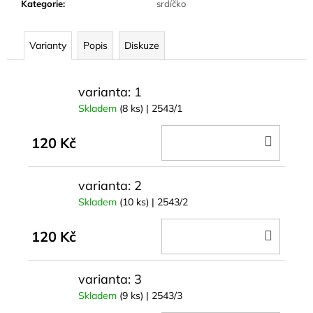
č
Kategorie
:
srdíčko
u
j
Varianty
Popis
Diskuze
e
m
e
varianta: 1
Skladem
(8 ks)
| 2543/1
DO
120 Kč
KOŠÍ
varianta: 2
Skladem
(10 ks)
| 2543/2
DO
120 Kč
KOŠÍ
varianta: 3
Skladem
(9 ks)
| 2543/3