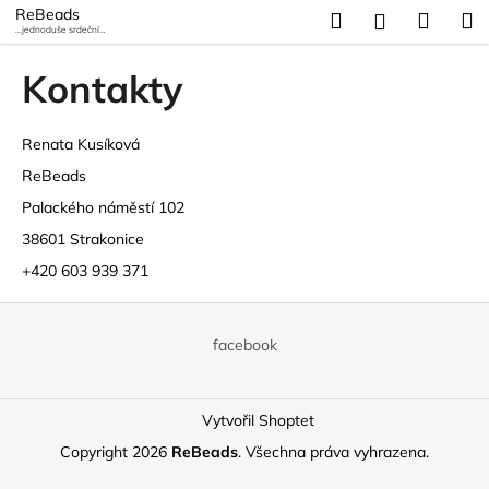
K
Přejít
ReBeads
Hledat
Náku
M
Přihlášení
na
...jednoduše srdeční
o
záležitost
obsah
Zpět
Zpět
košík
š
Kontakty
í
C
k
o
Renata Kusíková
p
ReBeads
o
Palackého náměstí 102
t
38601 Strakonice
ř
+420 603 939 371
e
Z
b
á
u
facebook
p
j
a
e
Vytvořil Shoptet
t
t
í
Copyright 2026
ReBeads
. Všechna práva vyhrazena.
e
n