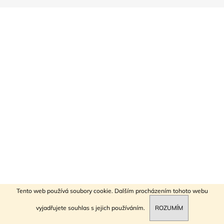
a
j
í
t
?
HLEDAT
D
o
p
o
Tento web používá soubory cookie. Dalším procházením tohoto webu
r
vyjadřujete souhlas s jejich používáním.
ROZUMÍM
u