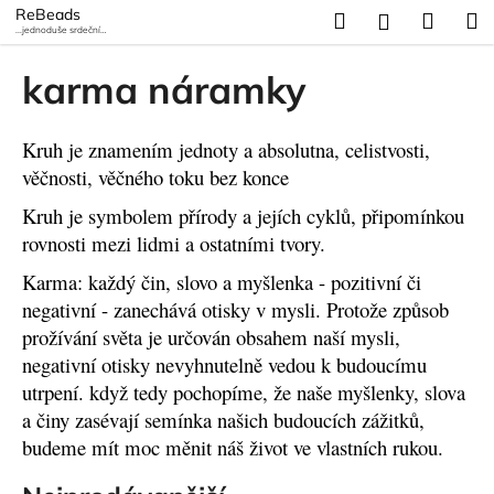
K
Přejít
ReBeads
Hledat
Náku
M
Přihlášení
na
...jednoduše srdeční
o
záležitost
obsah
Zpět
Zpět
košík
š
karma náramky
í
C
k
o
Kruh je znamením jednoty a absolutna, celistvosti,
p
věčnosti, věčného toku bez konce
o
Kruh je symbolem přírody a jejích cyklů, připomínkou
t
rovnosti mezi lidmi a ostatními tvory.
ř
Karma: každý čin, slovo a myšlenka - pozitivní či
e
negativní - zanechává otisky v mysli. Protože způsob
b
prožívání světa je určován obsahem naší mysli,
u
negativní otisky nevyhnutelně vedou k budoucímu
j
utrpení. když tedy pochopíme, že naše myšlenky, slova
e
a činy zasévají semínka našich budoucích zážitků,
t
budeme mít moc měnit náš život ve vlastních rukou.
e
n