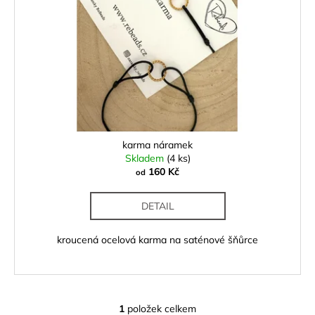
č
k
p
u
t
r
j
ů
e
o
m
d
e
u
k
t
ů
karma náramek
Skladem
(4 ks)
160 Kč
od
DETAIL
kroucená ocelová karma na saténové šňůrce
1
položek celkem