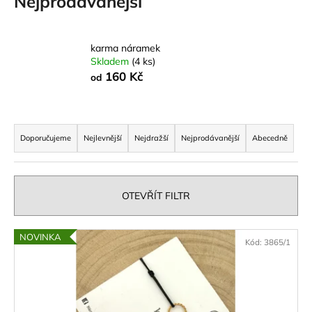
Nejprodávanější
a
j
karma náramek
í
Skladem
(4 ks)
t
160 Kč
od
?
Ř
a
Doporučujeme
Nejlevnější
Nejdražší
Nejprodávanější
Abecedně
z
HLEDAT
e
n
OTEVŘÍT FILTR
í
D
p
V
o
NOVINKA
Kód:
3865/1
r
p
ý
o
o
p
r
d
i
u
u
s