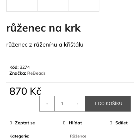
a
j
í
růženec na krk
t
?
růženec z růženínu a křišťálu
Kód:
3274
HLEDAT
Značka:
ReBeads
870 Kč
Měrná
D
DO KOŠÍKU
cena:
o
p
o
Zeptat se
Hlídat
Sdílet
r
u
Kategorie
:
Růžence