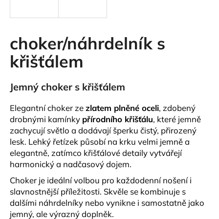
a
j
í
choker/náhrdelník s
t
křišťálem
?
Jemný choker s křišťálem
Elegantní choker ze
zlatem plněné oceli
, zdobený
HLEDAT
drobnými kamínky
přírodního křišťálu
, které jemně
zachycují světlo a dodávají šperku čistý, přirozený
lesk. Lehký řetízek působí na krku velmi jemně a
elegantně, zatímco křišťálové detaily vytvářejí
D
harmonický a nadčasový dojem.
o
p
Choker je ideální volbou pro každodenní nošení i
o
slavnostnější příležitosti. Skvěle se kombinuje s
r
dalšími náhrdelníky nebo vynikne i samostatně jako
u
jemný, ale výrazný doplněk.