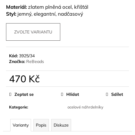
č
Materiál:
zlatem plněná ocel, křišťál
u
Styl:
jemný, elegantní, nadčasový
j
e
m
ZVOLTE VARIANTU
e
Kód:
3925/34
Značka:
ReBeads
470 Kč
Měrná
cena:
Zeptat se
Hlídat
Sdílet
Kategorie
:
ocelové náhrdelníky
Varianty
Popis
Diskuze