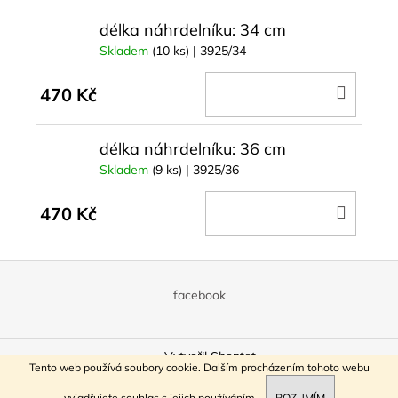
délka náhrdelníku: 34 cm
Skladem
(10 ks)
| 3925/34
DO
470 Kč
KOŠÍ
délka náhrdelníku: 36 cm
Skladem
(9 ks)
| 3925/36
DO
470 Kč
KOŠÍ
Z
á
facebook
p
a
Vytvořil Shoptet
t
Tento web používá soubory cookie. Dalším procházením tohoto webu
í
Copyright 2026
ReBeads
. Všechna práva vyhrazena.
vyjadřujete souhlas s jejich používáním.
ROZUMÍM