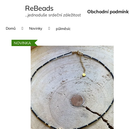
K
Přejít
ReBeads
na
o
Obchodní podmínk
obsah
Zpět
Zpět
...jednoduše srdeční záležitost
š
do
do
í
Domů
Novinky
půlměsíc
k
obchodu
obchodu
NOVINKA