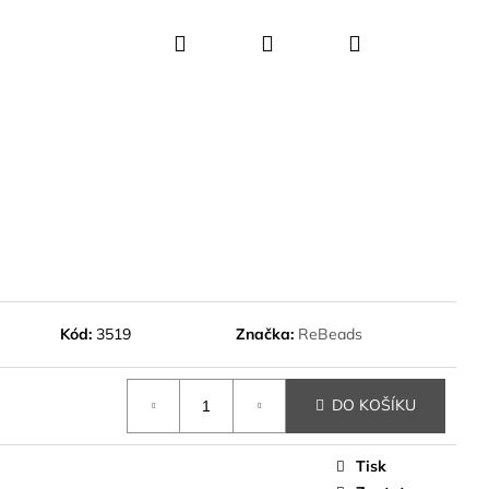
Hledat
Přihlášení
Nákupní
košík
Kód:
3519
Značka:
ReBeads
DO KOŠÍKU
Tisk