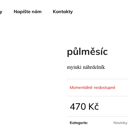
y
Napište nám
Kontakty
Co potřebujete najít?
půlměsíc
HLEDAT
myiuki náhrdelník
Doporučujeme
Momentálně nedostupné
470 Kč
Měrná
cena:
Kategorie
:
Novinky