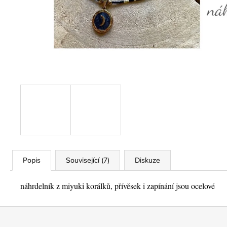
Popis
Související (7)
Diskuze
náhrdelník z miyuki korálků, přívěsek i zapínání jsou ocelové
Z
á