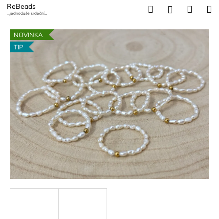
K
Přejít
ReBeads
Hledat
Náku
M
Přihlášení
na
...jednoduše srdeční
o
záležitost
obsah
Zpět
Zpět
košík
š
NOVINKA
í
TIP
C
k
o
p
o
t
ř
e
b
u
j
e
t
e
n