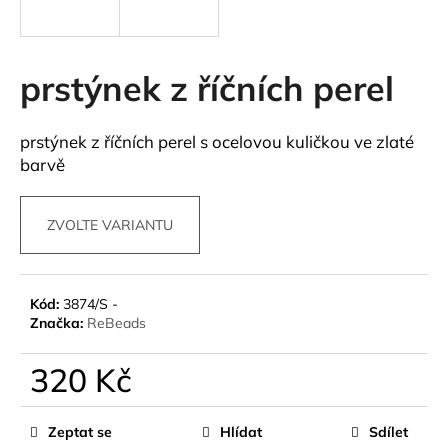
a
j
í
prstýnek z říčních perel
t
?
prstýnek z říčních perel s ocelovou kuličkou ve zlaté
barvě
ZVOLTE VARIANTU
HLEDAT
Kód:
3874/S -
D
Značka:
ReBeads
o
p
320 Kč
o
Měrná
r
cena:
u
Zeptat se
Hlídat
Sdílet