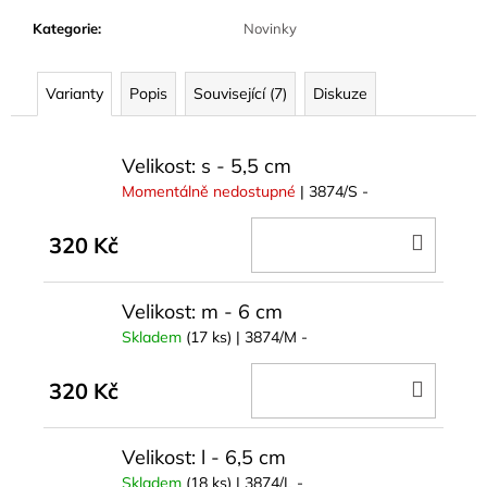
č
u
Kategorie
:
Novinky
j
e
Varianty
Popis
Související (7)
Diskuze
m
e
Velikost: s - 5,5 cm
Momentálně nedostupné
| 3874/S -
DO
320 Kč
KOŠÍ
Velikost: m - 6 cm
Skladem
(17 ks)
| 3874/M -
DO
320 Kč
KOŠÍ
Velikost: l - 6,5 cm
Skladem
(18 ks)
| 3874/L -