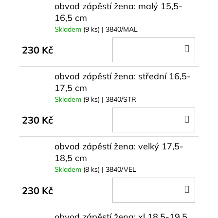
č
obvod zápěstí žena: malý 15,5-
u
16,5 cm
j
Skladem
(9 ks)
| 3840/MAL
e
m
DO
230 Kč
e
KOŠÍ
obvod zápěstí žena: střední 16,5-
17,5 cm
Skladem
(9 ks)
| 3840/STR
DO
230 Kč
KOŠÍ
obvod zápěstí žena: velký 17,5-
18,5 cm
Skladem
(8 ks)
| 3840/VEL
DO
230 Kč
KOŠÍ
obvod zápěstí žena: xl 18,5-19,5