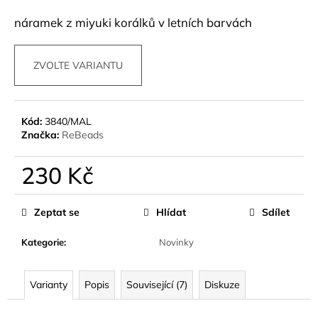
a
náramek z miyuki korálků v letních barvách
j
í
ZVOLTE VARIANTU
t
?
Kód:
3840/MAL
Značka:
ReBeads
HLEDAT
230 Kč
Měrná
cena:
Zeptat se
Hlídat
Sdílet
D
o
Kategorie
:
Novinky
p
o
Varianty
Popis
Související (7)
Diskuze
r
u