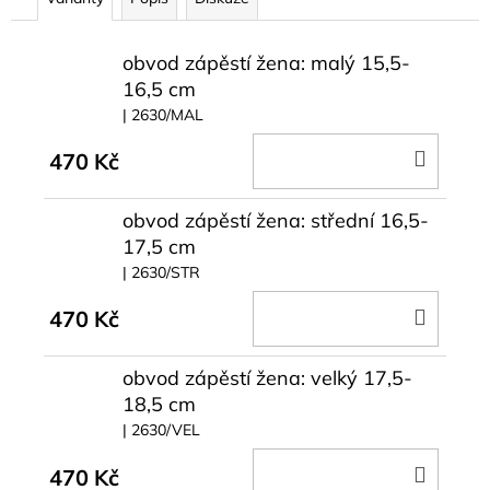
č
u
j
obvod zápěstí žena: malý 15,5-
e
16,5 cm
m
| 2630/MAL
e
DO
470 Kč
KOŠÍ
obvod zápěstí žena: střední 16,5-
17,5 cm
| 2630/STR
DO
470 Kč
KOŠÍ
obvod zápěstí žena: velký 17,5-
18,5 cm
| 2630/VEL
DO
470 Kč