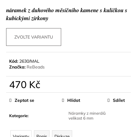
a
náramek z duhového měsíčního kamene s kuličkou s
j
kubickými zirkony
í
t
ZVOLTE VARIANTU
?
Kód:
2630/MAL
Značka:
ReBeads
HLEDAT
470 Kč
Měrná
D
cena:
Zeptat se
Hlídat
Sdílet
o
p
Náramky z minerálů
Kategorie
:
o
velikost 6 mm
r
u
Varianty
Popis
Diskuze