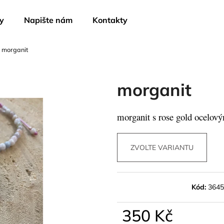
y
Napište nám
Kontakty
morganit
Co potřebujete najít?
morganit
HLEDAT
morganit s rose gold ocelov
Doporučujeme
ZVOLTE VARIANTU
Kód:
364
350 Kč