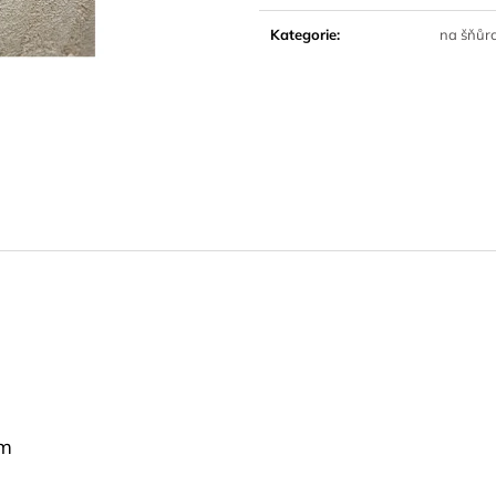
Měrná
cena:
Kategorie
:
na šňůr
cm