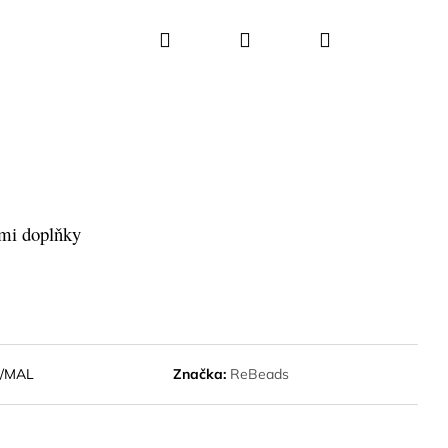
Hledat
Přihlášení
Nákupní
košík
ými doplňky
5/MAL
Značka:
ReBeads