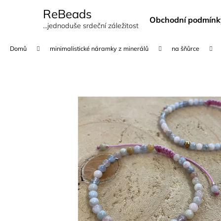
K
Přejít
ReBeads
na
o
Obchodní podmínk
obsah
Zpět
Zpět
...jednoduše srdeční záležitost
š
do
do
í
Domů
minimalistické náramky z minerálů
na šňůrce
k
obchodu
obchodu