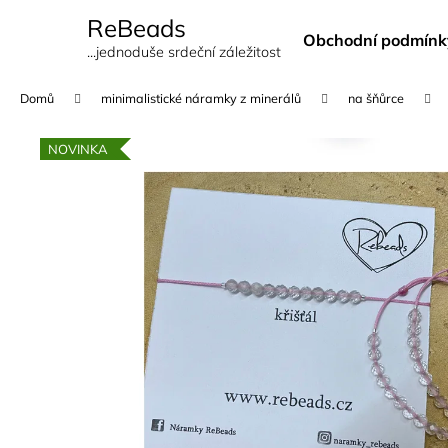
K
Přejít
ReBeads
na
o
Obchodní podmínk
obsah
Zpět
Zpět
...jednoduše srdeční záležitost
š
do
do
í
Domů
minimalistické náramky z minerálů
na šňůrce
k
obchodu
obchodu
NOVINKA