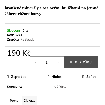
a
broušené minerály s ocelovými kuličkami na jemné
j
šňůrce růžové barvy
í
t
?
Skladem
(5 ks)
Kód:
3241
Značka:
ReBeads
190 Kč
HLEDAT
Měrná
DO KOŠÍKU
cena:
D
Zeptat se
Hlídat
Sdílet
o
p
Kategorie
:
na šňůrce
o
r
u
Popis
Diskuze