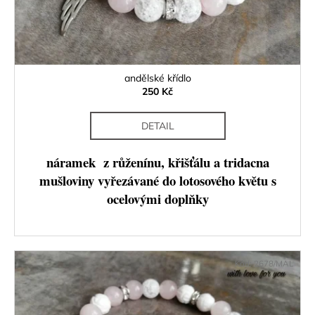
č
d
u
u
j
k
e
t
m
ů
e
andělské křídlo
250 Kč
DETAIL
náramek z růženínu, křišťálu a tridacna
mušloviny vyřezávané do lotosového květu s
ocelovými doplňky
Kód:
2678/MAL