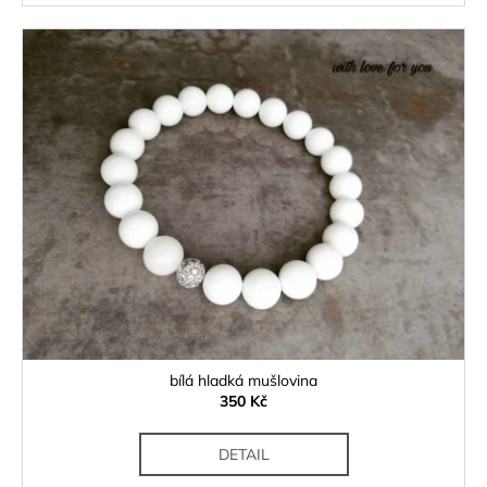
Kód:
1982/16-
bílá hladká mušlovina
350 Kč
DETAIL