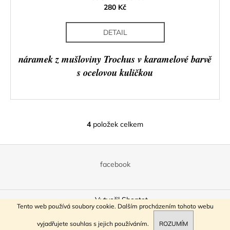
280 Kč
DETAIL
náramek z mušloviny Trochus v karamelové barvě
s ocelovou kuličkou
4
položek celkem
O
v
Z
l
á
á
facebook
d
p
a
a
c
Vytvořil Shoptet
t
í
Tento web používá soubory cookie. Dalším procházením tohoto webu
í
Copyright 2026
ReBeads
. Všechna práva vyhrazena.
p
vyjadřujete souhlas s jejich používáním.
ROZUMÍM