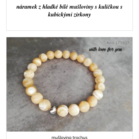
náramek z hladké bílé mušloviny s kuličkou s
kubickými zirkony
Kód:
1733/17
mušlovina trochus