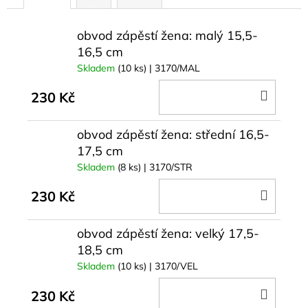
č
u
j
obvod zápěstí žena: malý 15,5-
e
16,5 cm
m
Skladem
(10 ks)
| 3170/MAL
e
DO
230 Kč
KOŠÍ
obvod zápěstí žena: střední 16,5-
17,5 cm
Skladem
(8 ks)
| 3170/STR
DO
230 Kč
KOŠÍ
obvod zápěstí žena: velký 17,5-
18,5 cm
Skladem
(10 ks)
| 3170/VEL
DO
230 Kč