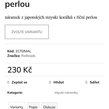
perlou
a
j
náramek z japonských miyuki korálků s říční perlou
í
t
?
ZVOLTE VARIANTU
Kód:
3170/MAL
Značka:
ReBeads
HLEDAT
230 Kč
Měrná
D
cena:
Zeptat se
Hlídat
Sdílet
o
p
Kategorie
:
miyuki náramky
o
r
u
Varianty
Popis
Diskuze