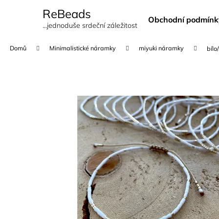
K
Přejít
ReBeads
na
o
Obchodní podmínk
obsah
Zpět
Zpět
...jednoduše srdeční záležitost
š
do
do
í
Domů
Minimalistické náramky
miyuki náramky
bílo
k
obchodu
obchodu