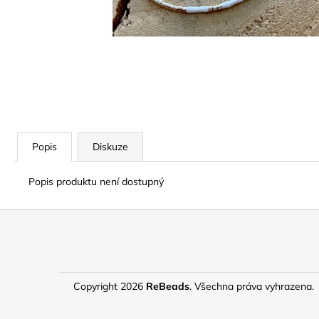
Popis
Diskuze
Popis produktu není dostupný
Z
á
p
a
Copyright 2026
ReBeads
. Všechna práva vyhrazena.
t
í