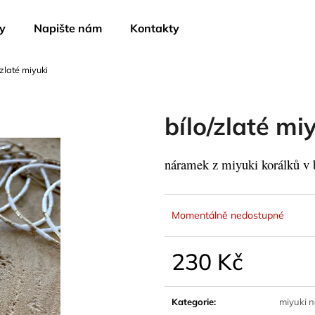
y
Napište nám
Kontakty
/zlaté miyuki
Co potřebujete najít?
bílo/zlaté mi
HLEDAT
náramek z miyuki korálků v b
Doporučujeme
Momentálně nedostupné
230 Kč
Měrná
cena:
Kategorie
:
miyuki 