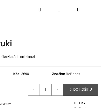
Hledat
Přihlášení
Nákupní
košík
yuki
ílo/zlaté kombinaci
Kód:
3690
Značka:
ReBeads
DO KOŠÍKU
Tisk
náramky