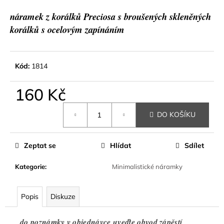
a
náramek z korálků Preciosa s broušených skleněných
j
korálků s ocelovým zapínáním
í
t
?
Kód:
1814
160 Kč
Měrná
DO KOŠÍKU
cena:
HLEDAT
Zeptat se
Hlídat
Sdílet
D
Kategorie
:
Minimalistické náramky
o
p
o
Popis
Diskuze
r
u
do poznámky v objednávce uveďte obvod zápěstí