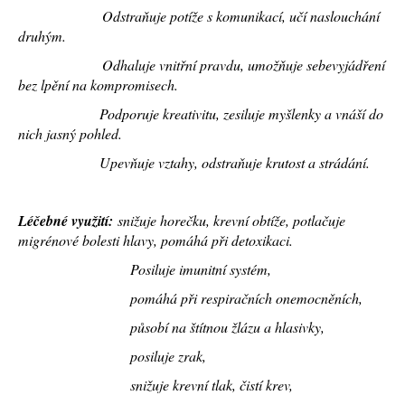
Odstraňuje potíže s komunikací, učí naslouchání
a
druhým.
j
Odhaluje vnitřní pravdu, umožňuje sebevyjádření
í
bez lpění na kompromisech.
t
Podporuje kreativitu, zesiluje myšlenky a vnáší do
?
nich jasný pohled.
Upevňuje vztahy, odstraňuje krutost a strádání.
HLEDAT
Léčebné využití:
snižuje horečku, krevní obtíže, potlačuje
migrénové bolesti hlavy, pomáhá při detoxikaci.
Posiluje imunitní systém,
D
pomáhá při respiračních onemocněních,
o
působí na štítnou žlázu a hlasivky,
p
o
posiluje zrak,
r
snižuje krevní tlak, čistí krev,
u