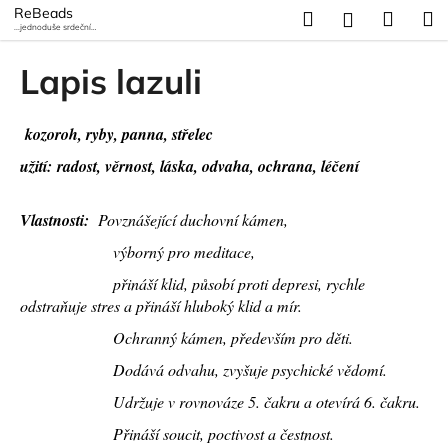
K
Přejít
ReBeads
Hledat
Náku
M
Přihlášení
na
...jednoduše srdeční
o
záležitost
obsah
Zpět
Zpět
košík
š
Lapis lazuli
í
C
k
o
kozoroh, ryby, panna, střelec
p
užití: radost, věrnost, láska, odvaha, ochrana, léčení
o
t
Vlastnosti:
Povznášející duchovní kámen,
ř
výborný pro meditace,
e
přináší klid, působí proti depresi, rychle
b
odstraňuje stres a přináší hluboký klid a mír.
u
Ochranný kámen, především pro děti.
j
e
Dodává odvahu, zvyšuje psychické vědomí.
t
Udržuje v rovnováze 5. čakru a otevírá 6. čakru.
e
Přináší soucit, poctivost a čestnost.
n