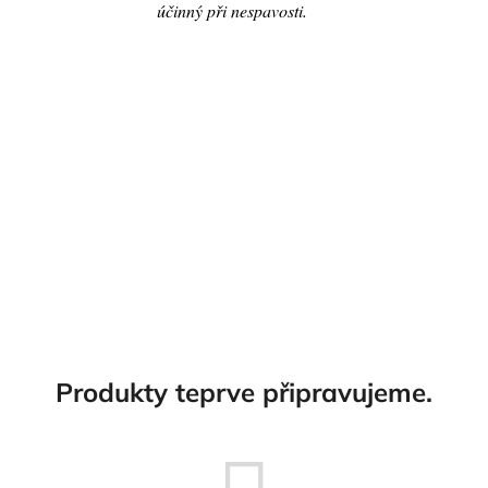
č
účinný při nespavosti.
u
j
e
m
e
Produkty teprve připravujeme.