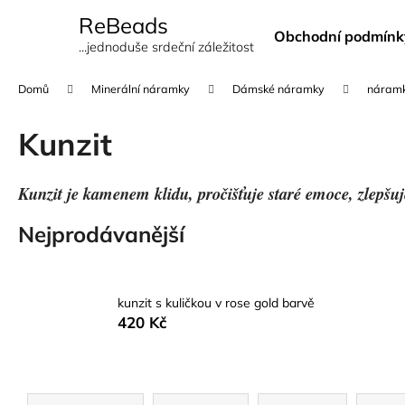
K
Přejít
ReBeads
na
o
Obchodní podmínk
obsah
Zpět
Zpět
...jednoduše srdeční záležitost
š
do
do
í
Domů
Minerální náramky
Dámské náramky
náramk
k
obchodu
obchodu
Kunzit
Kunzit je kamenem klidu, pročišťuje staré emoce, zlepšuj
Nejprodávanější
kunzit s kuličkou v rose gold barvě
420 Kč
Ř