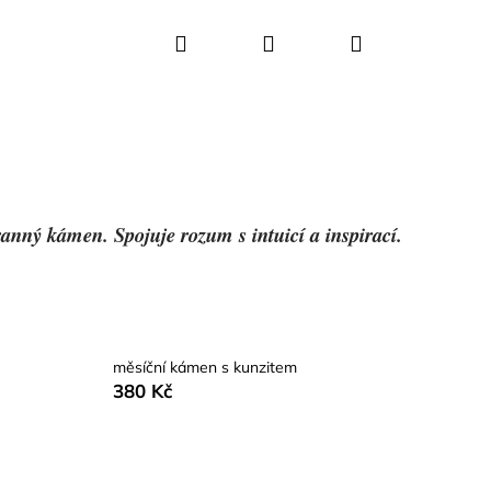
Hledat
Přihlášení
Nákupní
košík
ranný kámen. Spojuje rozum s intuicí a inspirací.
měsíční kámen s kunzitem
380 Kč