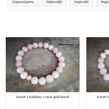
a
Doporučujeme
Nejlevnější
Nejdražší
Nejpr
z
e
n
í
p
V
r
ý
Kód:
2780/MAL
o
p
d
i
u
s
k
p
t
r
ů
o
d
u
kunzit s kuličkou v rose gold barvě
kunzit s
k
t