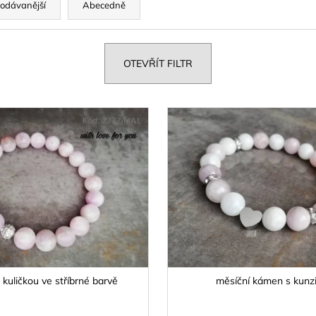
odávanější
Abecedně
OTEVŘÍT FILTR
Kód:
2777/MAL
 kuličkou ve stříbrné barvě
měsíční kámen s kunz