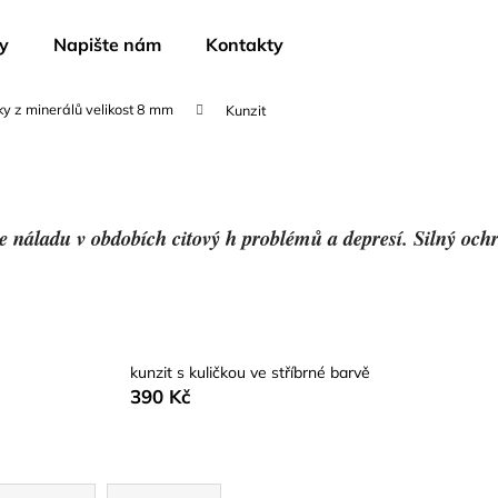
y
Napište nám
Kontakty
y z minerálů velikost 8 mm
Kunzit
Co potřebujete najít?
HLEDAT
e náladu v obdobích citový h problémů a depresí. Silný och
Doporučujeme
kunzit s kuličkou ve stříbrné barvě
390 Kč