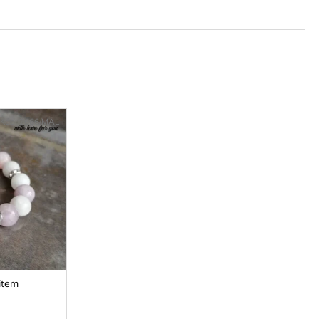
Kód:
2666/MAL
item