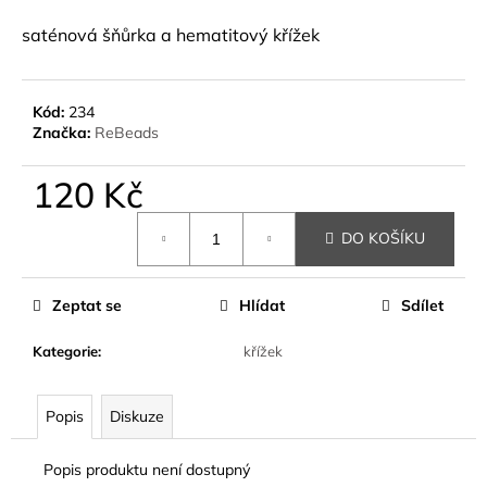
a
saténová šňůrka a hematitový křížek
j
í
t
Kód:
234
Značka:
ReBeads
?
120 Kč
Měrná
DO KOŠÍKU
cena:
HLEDAT
Zeptat se
Hlídat
Sdílet
D
Kategorie
:
křížek
o
p
o
Popis
Diskuze
r
u
Popis produktu není dostupný