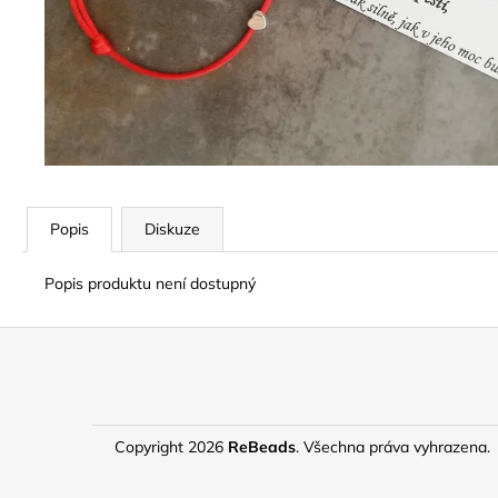
Popis
Diskuze
Popis produktu není dostupný
Z
á
p
a
Copyright 2026
ReBeads
. Všechna práva vyhrazena.
t
í