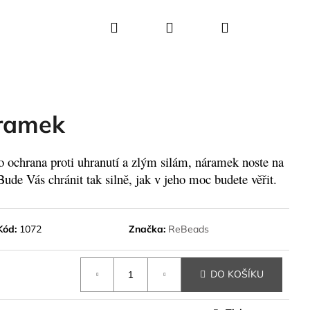
Hledat
Přihlášení
Nákupní
košík
ramek
 ochrana proti uhranutí a zlým silám, náramek noste na
Bude Vás chránit tak silně, jak v jeho moc budete věřit.
Kód:
1072
Značka:
ReBeads
DO KOŠÍKU