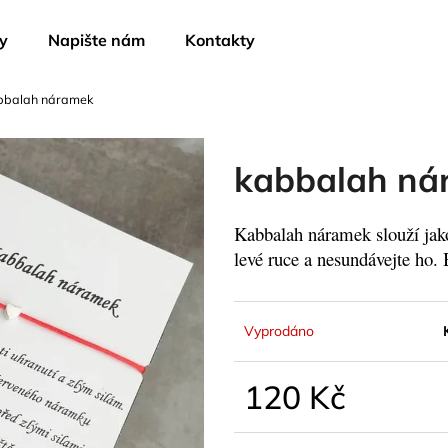
y
Napište nám
Kontakty
bbalah náramek
Co potřebujete najít?
kabbalah ná
HLEDAT
Kabbalah náramek slouží jako
levé ruce a nesundávejte ho. 
Doporučujeme
Vyprodáno
120 Kč
Měrná
cena: