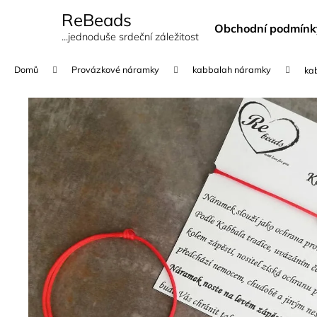
K
Přejít
ReBeads
na
o
Obchodní podmínk
obsah
Zpět
Zpět
...jednoduše srdeční záležitost
š
do
do
í
Domů
Provázkové náramky
kabbalah náramky
ka
k
obchodu
obchodu