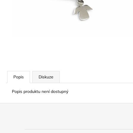
Popis
Diskuze
Popis produktu není dostupný
Z
á
p
a