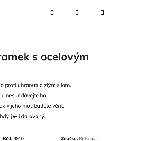
Hledat
Přihlášení
Nákupní
košík
ramek s ocelovým
 proti uhranutí a zlým silám.
 a nesundávejte ho.
jak v jeho moc budete věřit.
dy, je-li darovaný.
Kód:
3910
Značka:
ReBeads