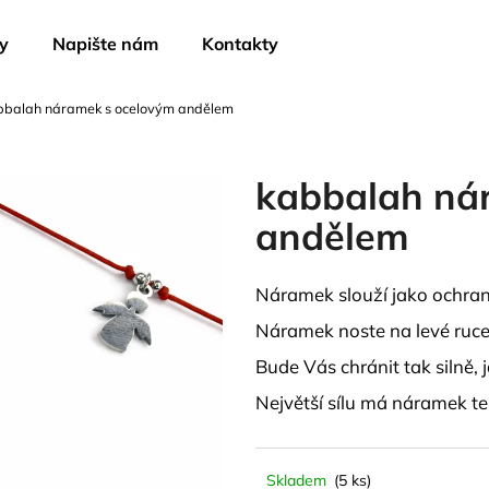
y
Napište nám
Kontakty
bbalah náramek s ocelovým andělem
Co potřebujete najít?
kabbalah ná
HLEDAT
andělem
Náramek slouží jako ochrana
Doporučujeme
Náramek noste na levé ruce
Bude Vás chránit tak silně, 
Největší sílu má náramek teh
Skladem
(5 ks)