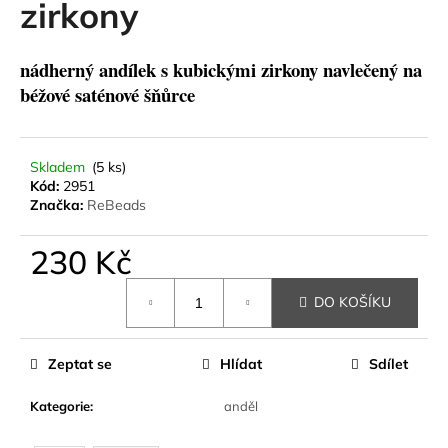
zirkony
a
j
nádherný andílek s kubickými zirkony navlečený na
í
béžové saténové šňůrce
t
?
Skladem
(5 ks)
Kód:
2951
Značka:
ReBeads
HLEDAT
230 Kč
Měrná
DO KOŠÍKU
cena:
D
o
p
Zeptat se
Hlídat
Sdílet
o
r
Kategorie
:
anděl
u