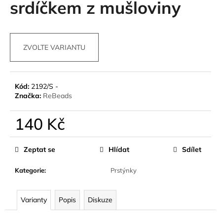
srdíčkem z mušloviny
a
j
í
ZVOLTE VARIANTU
t
?
Kód:
2192/S -
Značka:
ReBeads
HLEDAT
140 Kč
Měrná
cena:
Zeptat se
Hlídat
Sdílet
D
o
Kategorie
:
Prstýnky
p
o
r
Varianty
Popis
Diskuze
u