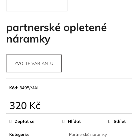
a
j
í
partnerské opletené
t
náramky
?
ZVOLTE VARIANTU
HLEDAT
Kód:
3495/MAL
D
320 Kč
o
p
Měrná
o
cena:
Zeptat se
Hlídat
Sdílet
r
u
Kategorie
:
Partnerské náramky