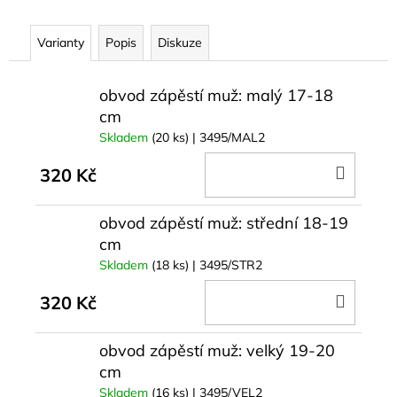
č
u
j
Varianty
Popis
Diskuze
e
m
obvod zápěstí muž: malý 17-18
e
cm
Skladem
(20 ks)
| 3495/MAL2
DO
320 Kč
KOŠÍ
obvod zápěstí muž: střední 18-19
cm
Skladem
(18 ks)
| 3495/STR2
DO
320 Kč
KOŠÍ
obvod zápěstí muž: velký 19-20
cm
Skladem
(16 ks)
| 3495/VEL2