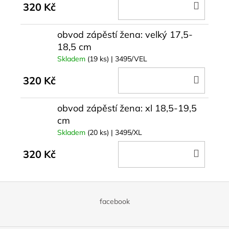
DO
320 Kč
KOŠÍ
obvod zápěstí žena: velký 17,5-
18,5 cm
Skladem
(19 ks)
| 3495/VEL
DO
320 Kč
KOŠÍ
obvod zápěstí žena: xl 18,5-19,5
cm
Skladem
(20 ks)
| 3495/XL
DO
320 Kč
KOŠÍ
Z
á
facebook
p
a